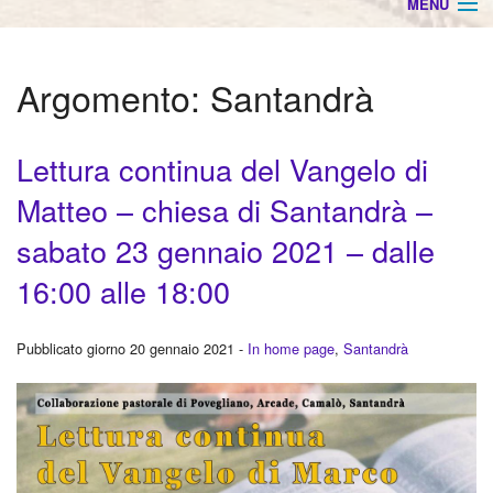
MENU
HOME
Argomento:
Santandrà
Info settimanali
Orari Ss. Messe
Lettura continua del Vangelo di
Matteo – chiesa di Santandrà –
Arcade
BACK
sabato 23 gennaio 2021 – dalle
Povegliano
Cate
BACK
16:00 alle 18:00
Camalò
Cate
BACK
Pubblicato giorno 20 gennaio 2021 -
In home page
,
Santandrà
Santandrà
Cate
BACK
Animatori Liturgici
Ador
Cate
Chierichetti e Ancelle