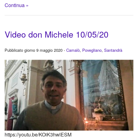
Continua »
Video don Michele 10/05/20
Pubblicato giorno 9 maggio 2020 -
Camalò
,
Povegliano
,
Santandrà
https://youtu.be/KOiK3hwlESM