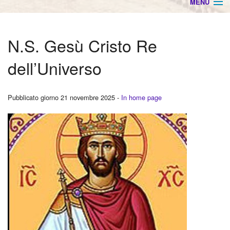
MENU
HOME
N.S. Gesù Cristo Re
Info settimanali
dell’Universo
Orari Ss. Messe
Arcade
Pubblicato giorno 21 novembre 2025 -
In home page
BACK
Povegliano
Cate
BACK
Camalò
Cate
BACK
Santandrà
Cate
BACK
Animatori Liturgici
Ador
Cate
Chierichetti e Ancelle