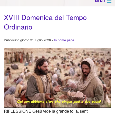
MENU
HOME
XVIII Domenica del Tempo
Info settimanali
Ordinario
Orari Ss. Messe
Pubblicato giorno 31 luglio 2026 -
In home page
Arcade
BACK
Povegliano
Cate
BACK
Camalò
Cate
BACK
Santandrà
Cate
BACK
Animatori Liturgici
Ador
Cate
Chierichetti e Ancelle
RIFLESSIONE Gesù vide la grande folla, sentì